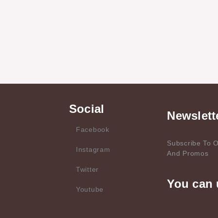
Social
Newslett
Facebook
Subscribe To O
Instagram
And Promos
Twitter
You can 
Youtube