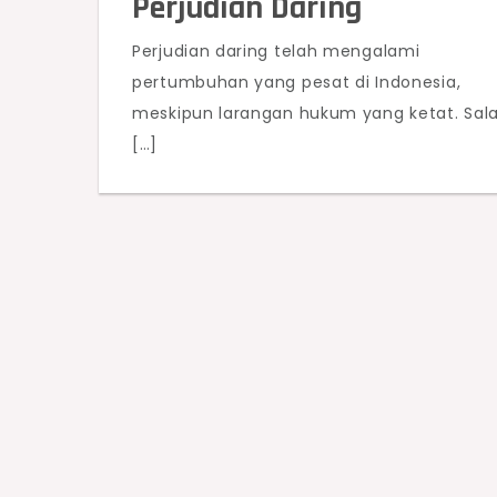
Perjudian Daring
Perjudian daring telah mengalami
pertumbuhan yang pesat di Indonesia,
meskipun larangan hukum yang ketat. Sal
[…]