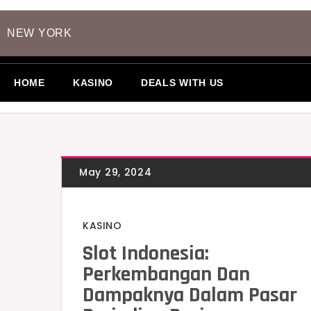
NEW YORK
HOME
KASINO
DEALS WITH US
KASINO
Slot Indonesia:
Perkembangan Dan
Dampaknya Dalam Pasar