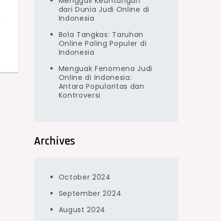
Menggali Keuntungan
dari Dunia Judi Online di
Indonesia
g
Bola Tangkas: Taruhan
Online Paling Populer di
Indonesia
Menguak Fenomena Judi
Online di Indonesia:
Antara Popularitas dan
Kontroversi
Archives
October 2024
September 2024
August 2024